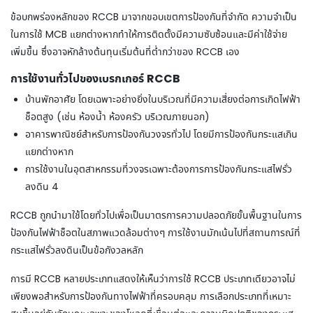
ข้อบกพร่องหลักของ RCCB มาจากขอบเขตการป้องกันที่จำกัด ความจำเป็น
ในการใช้ MCB แยกต่างหากทำให้การติดตั้งมีความซับซ้อนและมีค่าใช้จ่าย
เพิ่มขึ้น ซึ่งอาจหักล้างต้นทุนเริ่มต้นที่ต่ำกว่าของ RCCB เอง
การใช้งานทั่วไปของเบรกเกอร์ RCCB
บ้านพักอาศัย โดยเฉพาะอย่างยิ่งในบริเวณที่มีความเสี่ยงต่อการเกิดไฟฟ้า
ช็อตสูง (เช่น ห้องน้ำ ห้องครัว บริเวณภายนอก)
อาคารพาณิชย์สำหรับการป้องกันวงจรทั่วไป โดยมีการป้องกันกระแสเกิน
แยกต่างหาก
การใช้งานในอุตสาหกรรมที่วงจรเฉพาะต้องการการป้องกันกระแสไฟรั่ว
ลงดิน
4
RCCB ถูกนำมาใช้โดยทั่วไปเพื่อเป็นมาตรการความปลอดภัยขั้นพื้นฐานในการ
ป้องกันไฟฟ้าช็อตในสภาพแวดล้อมต่างๆ การใช้งานมักเน้นไปที่สถานการณ์ที่
กระแสไฟรั่วลงดินเป็นข้อกังวลหลัก
การมี RCCB หลายประเภทแสดงให้เห็นว่าการใช้ RCCB ประเภทเดียวอาจไม่
เพียงพอสำหรับการป้องกันทางไฟฟ้าที่ครอบคลุม การเลือกประเภทที่เหมาะ