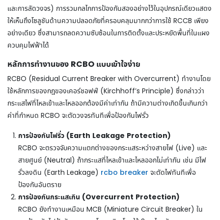
และการลัดวงจร) การรวมกลไกการป้องกันสองอย่างไว้ในอุปกรณ์เดียวแสดง
ให้เห็นถึงโซลูชันด้านความปลอดภัยที่ครอบคลุมมากกว่าการใช้ RCCB เพียง
อย่างเดียว ซึ่งสามารถลดความซับซ้อนในการติดตั้งและประหยัดพื้นที่ในแผง
ควบคุมไฟฟ้าได้
หลักการทำงานของ RCBO แบบเข้าใจง่าย
RCBO (Residual Current Breaker with Overcurrent) ทำงานโดย
ใช้หลักการของกฎของเคอร์ชอฟฟ์ (Kirchhoff’s Principle) ซึ่งกล่าวว่า
กระแสไฟที่ไหลเข้าและไหลออกต้องมีค่าเท่ากัน ถ้ามีความต่างเกิดขึ้นเกินกว่า
ค่าที่กำหนด RCBO จะตัดวงจรทันทีเพื่อป้องกันไฟรั่ว
การป้องกันไฟรั่ว (Earth Leakage Protection)
RCBO จะตรวจจับความแตกต่างของกระแสระหว่างสายไฟ (Live) และ
สายศูนย์ (Neutral) ถ้ากระแสที่ไหลเข้าและไหลออกไม่เท่ากัน เช่น มีไฟ
รั่วลงดิน (Earth Leakage)
rcbo breaker
จะตัดไฟทันทีเพื่อ
ป้องกันอันตราย
การป้องกันกระแสเกิน (Overcurrent Protection)
RCBO ยังทำงานเหมือน MCB (Miniature Circuit Breaker) ใน