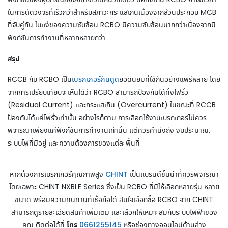
ในการตัดวงจรที่เร็วกว่าสำหรับสภาวะกระแสเกินเนื่องจากส่วนประกอบ MCB
ที่จับคู่กัน ในแง่ของความซับซ้อน RCBO มีความซับซ้อนมากกว่าเนื่องจากมี
ฟังก์ชันการทำงานที่หลากหลายกว่า
สรุป
RCCB กับ RCBO เป็น
เบรกเกอร์กันดูด
ยอดนิยมที่ใช้กันอย่างแพร่หลาย โดย
จากการเปรียบเทียบจะเห็นได้ว่า RCBO สามารถป้องกันได้ทั้งไฟรั่ว
(Residual Current) และกระแสเกิน (Overcurrent) ในขณะที่ RCCB
ป้องกันได้แค่ไฟรั่วเท่านั้น อย่างไรก็ตาม การเลือกใช้งานเบรกเกอร์ไม่ควร
พิจารณาเพียงแค่ฟังก์ชันการทำงานเท่านั้น แต่ควรคำนึงถึง งบประมาณ,
ระบบไฟที่มีอยู่ และความต้องการของแต่ละพื้นที่
หากต้องการเบรกเกอร์คุณภาพสูง
CHINT
เป็นแบรนด์ชั้นนำที่ควรพิจารณา
โดยเฉพาะ CHINT NXBLE Series ซึ่งเป็น RCBO ที่มีให้เลือกหลายรุ่น หลาย
ขนาด พร้อมความทนทานที่เชื่อถือได้ สนใจเลือกซื้อ RCBO จาก CHINT
สามารถดูรายละเอียดสินค้าเพิ่มเติม และเลือกให้เหมาะสมกับระบบไฟฟ้าของ
โทร
คุณ ติดต่อได้ที่
0661255145
หรือช่องทางออนไลน์ด้านล่าง