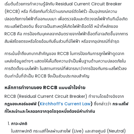
เริ่มต้นด้วยการทำความรู้จักกับ Residual Current Circuit Breaker
(RCCB) หรือ ที่เรียกกันทั่วไปว่าเบรกเกอร์ตัดไฟรั่ว เป็นอุปกรณ์ความ
ปลอดภัยทางไฟฟ้าที่ออกแบบมา เพื่อตรวจจับและตัดวงจรไฟฟ้าทันทีเมื่อเกิด
กระแสไฟรั่วลงดิน ซึ่งอาจเป็นสาเหตุให้เกิดไฟฟ้าช็อตได้ หน้าที่หลักของ
RCCB คือ การป้องกันบุคคลจากอันตรายจากไฟฟ้าช็อตที่อาจเกิดขึ้นจากการ
สัมผัสโดยตรงหรือโดยอ้อมกับชิ้นส่วนที่มีไฟฟ้า หรือจากอุปกรณ์ที่ชำรุด
การเน้นย้ำถึงบทบาทสำคัญของ RCCB ในการป้องกันการถูกไฟฟ้าดูดจาก
แหล่งข้อมูลต่างๆ แสดงให้เห็นถึงความจำเป็นพื้นฐานด้านความปลอดภัยใน
การติดตั้งระบบไฟฟ้า ในสถานการณ์ที่พิจารณาว่าการป้องกันกระแสไฟรั่วลง
ดินเท่านั้นที่จำเป็น RCCB จึงเป็นส่วนประกอบสำคัญ
หลักการทำงานของ RCCB แบบเข้าใจง่าย
RCCB (Residual Current Circuit Breaker) ทำงานโดยอ้างอิงจาก
กฎของเคอร์ชอฟฟ์ (
)
กระแสไฟ
Kirchhoff’s Current Law
ซึ่งกล่าวว่า
ที่ไหลเข้าและไหลออกจากจุดใดจุดหนึ่งต้องมีค่าเท่ากัน
ภาวะปกติ
ในสภาพปกติ กระแสที่ไหลผ่านสายไฟ (Live) และสายศูนย์ (Neutral)