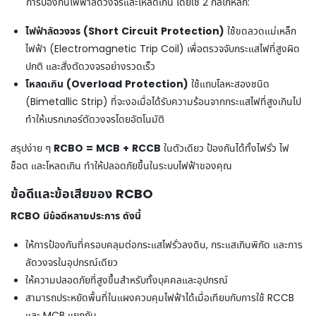
การป้องกันไฟฟ้าลัดวงจรและโหลดเกิน โดยใช้ 2 กลไกหลัก:
ไฟฟ้าลัดวงจร (Short Circuit Protection)
ใช้ขดลวดแม่เหล็ก
ไฟฟ้า (Electromagnetic Trip Coil) เพื่อตรวจจับกระแสไฟที่สูงผิด
ปกติ และสั่งตัดวงจรอย่างรวดเร็ว
โหลดเกิน (Overload Protection)
ใช้แถบโลหะสองชนิด
(Bimetallic Strip) ที่จะงอเมื่อได้รับความร้อนจากกระแสไฟที่สูงเกินไป
ทำให้เบรกเกอร์ตัดวงจรโดยอัตโนมัติ
RCBO = MCB + RCCB
สรุปง่าย ๆ
ในตัวเดียว ป้องกันได้ทั้งไฟรั่ว ไฟ
ช็อต และโหลดเกิน ทำให้ปลอดภัยขึ้นในระบบไฟฟ้าของคุณ
ข้อดีและข้อเสียของ RCBO
RCBO มีข้อดีหลายประการ ดังนี้
ให้การป้องกันที่ครอบคลุมต่อกระแสไฟรั่วลงดิน, กระแสเกินพิกัด และการ
ลัดวงจรในอุปกรณ์เดียว
ให้ความปลอดภัยที่สูงขึ้นสำหรับทั้งบุคคลและอุปกรณ์
สามารถประหยัดพื้นที่ในแผงควบคุมไฟฟ้าได้เมื่อเทียบกับการใช้ RCCB
และ MCB แยกกัน