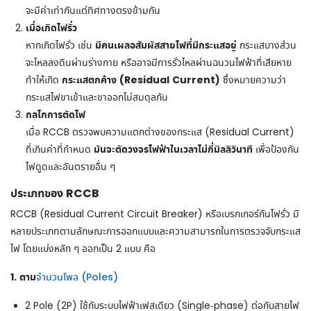
จะมีค่าเท่ากันแต่ทิศทางตรงข้ามกัน
เมื่อเกิดไฟรั่ว
มีคนเผลอสัมผัสสายไฟที่มีกระแสอยู่
หากเกิดไฟรั่ว เช่น
กระแสบางส่วน
จะไหลลงดินผ่านร่างกาย หรืออาจมีการรั่วไหลผ่านฉนวนไฟฟ้าที่เสียหาย
กระแสตกค้าง (Residual Current)
ทำให้เกิด
ซึ่งหมายความว่า
กระแสไฟขาเข้าและขาออกไม่สมดุลกัน
กลไกการตัดไฟ
เมื่อ RCCB ตรวจพบความแตกต่างของกระแส (Residual Current)
มันจะตัดวงจรไฟฟ้าในเวลาไม่กี่มิลลิวินาที
ที่เกินค่าที่กำหนด
เพื่อป้องกัน
ไฟดูดและอันตรายอื่น ๆ
ประเภทของ RCCB
RCCB (Residual Current Circuit Breaker) หรือเบรกเกอร์กันไฟรั่ว มี
หลายประเภทตามลักษณะการออกแบบและความสามารถในการตรวจจับกระแส
ไฟ โดยแบ่งหลัก ๆ ออกเป็น 2 แบบ คือ
1. ตาม
จำนวนโพล (Poles)
2 Pole (2P) ใช้กับระบบไฟฟ้าเฟสเดียว (Single-phase) ต่อกับสายไฟ