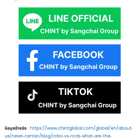
ข้อมูลอ้างอิง
:
https://www.chintglobal.com/global/en/about-
us/news-center/blog/rcbo-vs-rccb-what-are-the-