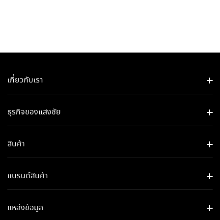
page
has
multiple
variants.
The
options
may
be
เกี่ยวกับเรา
chosen
on
ธุรกิจของแสงชัย​
the
product
page
สินค้า
แบรนด์สินค้า
แหล่งข้อมูล