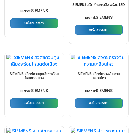
The
options
SIEMENS สวิตซ์กดกระดิ่ง พร้อม LED
SIEMENS
options
may
Brand:
SIEMENS
may
Brand:
be
ขอใบเสนอราคา
be
chosen
ขอใบเสนอราคา
This
chosen
on
This
product
on
the
product
has
the
product
has
multiple
product
page
multiple
variants.
page
variants.
The
The
options
SIEMENS สวิตซ์ควบคุมเสียงพร้อม
SIEMENS สวิตซ์ตรวจจับความ
โหมดต่อเนื่อง
เคลื่อนไหว
options
may
may
be
SIEMENS
SIEMENS
Brand:
Brand:
be
chosen
chosen
on
ขอใบเสนอราคา
ขอใบเสนอราคา
on
the
This
This
the
product
product
product
product
page
has
has
page
multiple
multiple