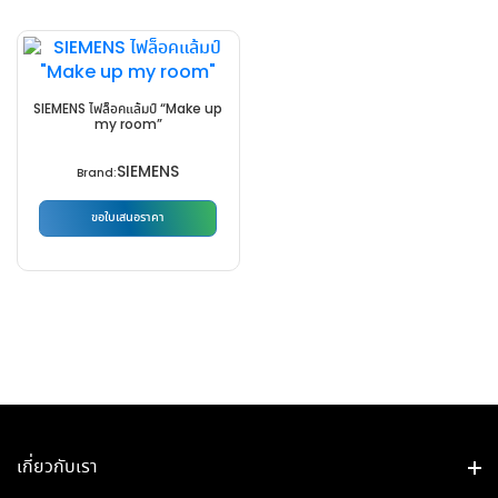
product
multiple
product
product
has
variants.
page
page
multiple
The
variants.
options
The
SIEMENS ไฟล็อคแล้มป์ “Make up
may
my room”
options
be
may
SIEMENS
chosen
Brand:
be
on
chosen
ขอใบเสนอราคา
the
on
This
product
the
product
page
product
has
page
multiple
variants.
The
options
may
be
เกี่ยวกับเรา
chosen