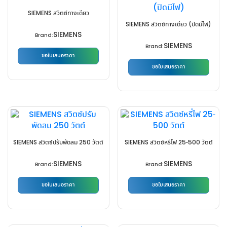
variants.
variants.
SIEMENS สวิตซ์ทางเดียว
The
The
SIEMENS สวิตซ์ทางเดียว (ปิดมีไฟ)
SIEMENS
options
options
Brand:
SIEMENS
may
may
Brand:
ขอใบเสนอราคา
be
be
ขอใบเสนอราคา
This
chosen
chosen
This
product
on
on
product
has
the
the
has
multiple
product
product
multiple
variants.
page
page
variants.
The
The
options
SIEMENS สวิตซ์ปรับพัดลม 250 วัตต์
SIEMENS สวิตซ์หรี่ไฟ 25-500 วัตต์
options
may
SIEMENS
SIEMENS
may
Brand:
be
Brand:
be
chosen
ขอใบเสนอราคา
ขอใบเสนอราคา
chosen
on
This
This
on
the
product
product
the
product
has
has
product