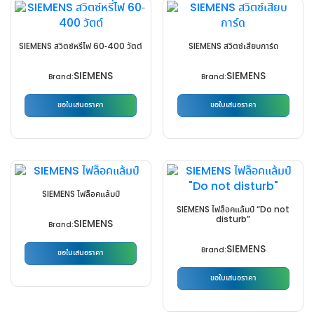
page
multiple
multiple
page
variants.
variants.
The
The
SIEMENS สวิตซ์หรี่ไฟ 60-400 วัตต์
SIEMENS สวิตซ์เสียบการ์ด
options
options
SIEMENS
SIEMENS
may
may
Brand:
Brand:
be
be
ขอใบเสนอราคา
ขอใบเสนอราคา
chosen
chosen
This
This
on
on
product
product
the
the
has
has
product
product
multiple
multiple
page
page
variants.
variants.
SIEMENS ไฟล็อคแล้มป์
The
The
SIEMENS ไฟล็อคแล้มป์ “Do not
disturb”
SIEMENS
options
options
Brand:
may
may
SIEMENS
Brand:
ขอใบเสนอราคา
be
be
This
chosen
chosen
ขอใบเสนอราคา
product
on
on
This
has
the
the