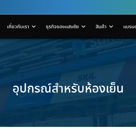
เกี่ยวกับเรา
ธุรกิจของแสงชัย
สินค้า
แบรนด
อุปกรณ์สำหรับห้องเย็น
ระบบส่งจ่ายไฟฟ้า
เครื่องมือช่า
โครงสร้างพื้นฐานดาต้าเซ็นเตอร์
มาแล้ว! สินค้าลดแรงจนต้อง
เริ่มแล้ว!
้านาทีทอง
เปิดเครื่องฟอกอากาศแต่ห้องยั
ซลินอยด์วาล์ว’ หัวใจสำคัญของ
บอกต่อที่งาน SANGCHAI
FAIR 2026 ง
OLS FAIR
‘Carbon Fillter กรองอากาศ’ ช่
ดจำหน่ายอุปกรณ์ไฟฟ้า
ครบครันทั้งเครื่องมื
โซลูชันทำความเย็น ระบบสำรอง
เย็น ที่ช่างรับเหมาต้องรู้!
TOOLS FAIR 2026
ใหญ่กลางปี
รฐาน ออกแบบและผลิต
เครื่องมือไฟฟ้า และเ