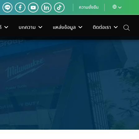
ความยั่งยืน
์
บทความ
แหล่งข้อมูล
ติดต่อเรา
ง
เครื่องใช้ไฟฟ้า
ระบบควบคุมอาคาร
 SANGCHAI TOOLS
งเหม็นอับ?
หน้าที่ของ Electric Valve Actuator ใน
านแฟร์เพื่อช่าง ลด
วยได้จริง
อช่าง
จัดจำหน่ายเครื่องฟอก
ระบบควบคุมอาคารอัจฉริยะ
ระบบทำความเย็น
ครื่อง
อากาศ เครื่องทำน้ำร้อน และ