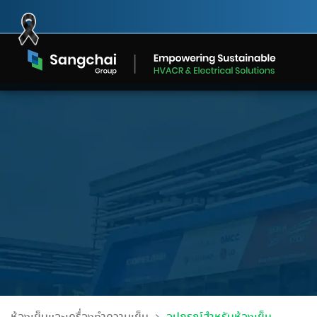
Skip
to
content
ห้องเย็นและเครื่องทำความเย็น
อะไหล่แอร์
ลดแล้ว…ลดอีก! สินค
Sangchai Group x SCGP
ห้องเย็นเชิงพาณิชย์ กับ ห้องเย็น
เจาะลึก’โ
อะไหล่และอุปกรณ์คุณภาพสูง
ที่ SANGCHAI TO
โครงการส่งต่อกล่องกระดาษ
โซลูชันระบบทำความเย็นที่
จั
สำหรับระบบปรับอากาศ มั่นใจ
อุตสาหกรรม ต่างกันยังไง?
ระบบทำความ
2026
ออกแบบเฉพาะความต้องการของ
มาต