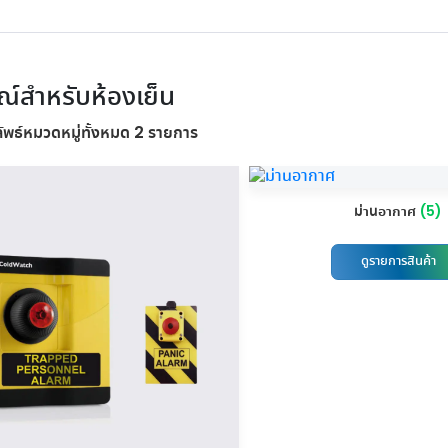
ไหม
ไฟ และระบบพลังงาน เพื่อศูนย์
บส่งจ่ายไฟฟ้า ตู้สวิตช์
มืองช่างแอร์ ครอบค
ค. 2026
โพสต์เมื่อ 2 ส.ค. 2026
โพสต์เมื่อ 31 ก.ค. 2
ข้อมูลที่เสถียรและมีประสิทธิภาพ
โพสต์เมื่อ 6 ก.ค. 2026
บอร์ดแรงดันต่ำ
ช่างทุกประเภท
อ่านเพิ่มเติม...
อ่านเพิ่มเติม...
อ่านเพิ่มเติม...
ดูเพิ่มเติม
ดูเพิ่มเติม
ดูเพิ่มเติม
ณ์สำหรับห้องเย็น
พธ์หมวดหมู่ทั้งหมด 2 รายการ
ดูข่าวสารทั้งหมด
ดูบทความทั้งหมด
ม่านอากาศ
(5)
ดูรายการสินค้า