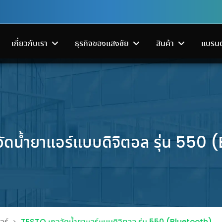
เกี่ยวกับเรา
ธุรกิจของแสงชัย
สินค้า
แบรนด
ัดน้ำยาแอร์แบบดิจิตอล รุ่น 550 
ระบบส่งจ่ายไฟฟ้า
เครื่องมือช่า
โครงสร้างพื้นฐานดาต้าเซ็นเตอร์
มาแล้ว! สินค้าลดแรงจนต้อง
เริ่มแล้ว!
้านาทีทอง
เปิดเครื่องฟอกอากาศแต่ห้องยั
ซลินอยด์วาล์ว’ หัวใจสำคัญของ
บอกต่อที่งาน SANGCHAI
FAIR 2026 ง
OLS FAIR
‘Carbon Fillter กรองอากาศ’ ช่
ดจำหน่ายอุปกรณ์ไฟฟ้า
ครบครันทั้งเครื่องมื
โซลูชันทำความเย็น ระบบสำรอง
เย็น ที่ช่างรับเหมาต้องรู้!
TOOLS FAIR 2026
ใหญ่กลางปี
รฐาน ออกแบบและผลิต
เครื่องมือไฟฟ้า และเ