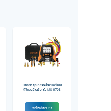
Elitech ชุดเกจวัดน้ำยาแอร์แบบ
ดิจิตอลอัจฉริยะ รุ่น MS-870S
ขอใบเสนอราคา