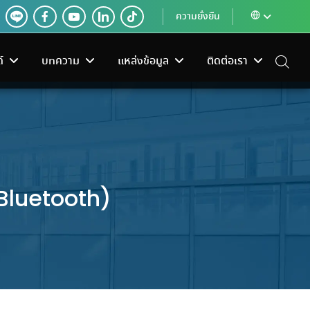
ความยั่งยืน
์
บทความ
แหล่งข้อมูล
ติดต่อเรา
(Bluetooth)
ง
เครื่องใช้ไฟฟ้า
ระบบควบคุมอาคาร
 SANGCHAI TOOLS
งเหม็นอับ?
หน้าที่ของ Electric Valve Actuator ใน
านแฟร์เพื่อช่าง ลด
วยได้จริง
อช่าง
จัดจำหน่ายเครื่องฟอก
ระบบควบคุมอาคารอัจฉริยะ
ระบบทำความเย็น
ครื่อง
อากาศ เครื่องทำน้ำร้อน และ