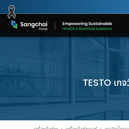
Skip
to
content
TESTO เกจว
ห้องเย็นและเครื่องทำความเย็น
อะไหล่แอร์
ลดแล้ว…ลดอีก! สินค
Sangchai Group x SCGP
ห้องเย็นเชิงพาณิชย์ กับ ห้องเย็น
เจาะลึก’โ
อะไหล่และอุปกรณ์คุณภาพสูง
ที่ SANGCHAI TO
โครงการส่งต่อกล่องกระดาษ
โซลูชันระบบทำความเย็นที่
จั
สำหรับระบบปรับอากาศ มั่นใจ
อุตสาหกรรม ต่างกันยังไง?
ระบบทำความ
2026
ออกแบบเฉพาะความต้องการของ
มาต