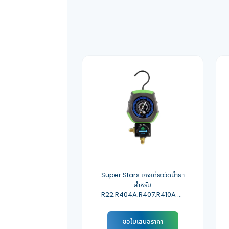
Super Stars เกจเดี่ยววัดน้ำยา
สำหรับ
R22,R404A,R407,R410A รุ่น
ST-B168L
ขอใบเสนอราคา