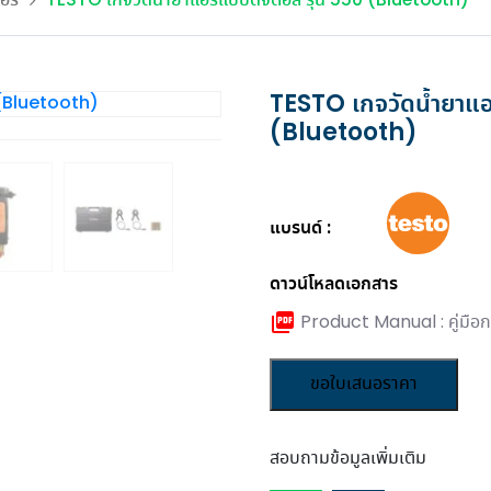
อร์
TESTO เกจวัดน้ำยาแอร์แบบดิจิตอล รุ่น 550 (Bluetooth)
ไหม
ไฟ และระบบพลังงาน เพื่อศูนย์
บส่งจ่ายไฟฟ้า ตู้สวิตช์
มืองช่างแอร์ ครอบค
ค. 2026
โพสต์เมื่อ 2 ส.ค. 2026
โพสต์เมื่อ 31 ก.ค. 2
ข้อมูลที่เสถียรและมีประสิทธิภาพ
โพสต์เมื่อ 6 ก.ค. 2026
บอร์ดแรงดันต่ำ
ช่างทุกประเภท
อ่านเพิ่มเติม...
อ่านเพิ่มเติม...
อ่านเพิ่มเติม...
ดูเพิ่มเติม
ดูเพิ่มเติม
ดูเพิ่มเติม
TESTO เกจวัดน้ำยาแอร
(Bluetooth)
ดูข่าวสารทั้งหมด
ดูบทความทั้งหมด
แบรนด์
ดาวน์โหลดเอกสาร
Product Manual : คู่มือกา
ขอใบเสนอราคา
สอบถามข้อมูลเพิ่มเติม