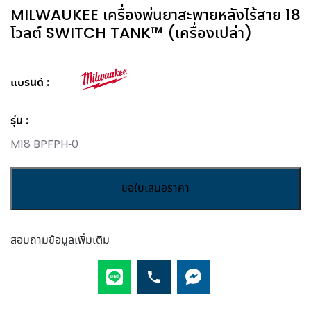
MILWAUKEE เครื่องพ่นยาสะพายหลังไร้สาย 18
โวลต์ SWITCH TANK™ (เครื่องเปล่า)
แบรนด์
รุ่น :
M18 BPFPH-0
MILWAUKEE
ขอใบเสนอราคา
เครื่อง
พ่น
ยา
สอบถามข้อมูลเพิ่มเติม
สะพาย
หลัง
ไร้
สาย
18