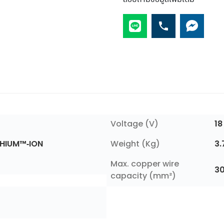
Voltage (V)
18
THIUM™-ION
Weight (Kg)
3.
Max. copper wire
3
capacity (mm²)