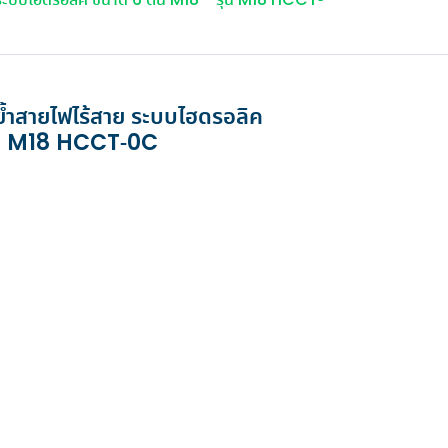
ระบบไฮดรอลิค ขนาด 6 ตัน M18™ รุ่น M18 HCCT-
สำหรับงานอาคารขนาดใหญ่
ลุมงาน
เครื่องเป่ามือแบรนด์ชั้นนำ
26
โพสต์เมื่อ 15 พ.ค. 2026
เพื่อคุณภาพชีวิตที่ดี
อ่านเพิ่มเติม...
ดูเพิ่มเติม
ดูเพิ่มเติม
ำสายไฟไร้สาย ระบบไฮดรอลิค
ุ่น M18 HCCT-0C