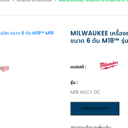
คเบิล
เครื่องย้ำสายเคเบิ้ล
MILWAUKEE เครื่องย้ำสายไฟไร้สาย 
พ.ค. 69
ียงใต้...
ไฟ และระบบพลังงาน เพื่อศูนย์
บส่งจ่ายไฟฟ้า ตู้สวิตช์
มืองช่างแอร์ ครอบค
โพสต์เมื่อ 21 พ.ค. 2026
ข้อมูลที่เสถียรและมีประสิทธิภาพ
โพสต์เมื่อ 5 พ.ค. 2026
โพสต์เมื่อ 5 พ.ค. 20
ค. 2026
บอร์ดแรงดันต่ำ
ช่างทุกประเภท
อ่านเพิ่มเติม...
อ่านเพิ่มเติม...
อ่านเพิ่มเติม...
ดูเพิ่มเติม
ดูเพิ่มเติม
ดูเพิ่มเติม
MILWAUKEE เครื่องย้
ขนาด 6 ตัน M18™ ร
ดูข่าวสารทั้งหมด
ดูบทความทั้งหมด
แบรนด์
รุ่น :
M18 HCCT-0C
ขอใบเสนอราคา
สอบถามข้อมูลเพิ่มเติม