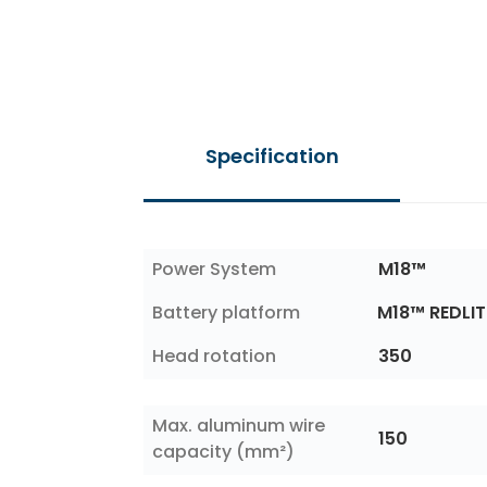
Additional information
Power System
M18™
Battery platform
M18™ REDLI
Head rotation
350
Max. aluminum wire
150
capacity (mm²)