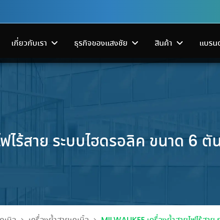
เกี่ยวกับเรา
ธุรกิจของแสงชัย
สินค้า
แบรนด
ไฟไร้สาย ระบบไฮดรอลิค ขนาด 6 ต
ระบบส่งจ่ายไฟฟ้า
เครื่องมือช่า
โครงสร้างพื้นฐานดาต้าเซ็นเตอร์
แสงชัยอีควิพเม้นท์ (1984) ร่วม
Sangchai G
 SCGP
EA Partners 2026 เดินหน้า
เลือกคอมเพรสเซอร์ตู้เย็น-ตู้แช
พิธีถวายพระบรมศพ สมเด็จ
ดำเนินโครงก
งกระดาษ
ตเครื่องฟอกอากาศในเอเชีย
ดจำหน่ายอุปกรณ์ไฟฟ้า
ครบครันทั้งเครื่องมื
โซลูชันทำความเย็น ระบบสำรอง
Inverter vs Fixed Speed ต่างกั
พระนางเจ้าสิริกิติ์ฯ
กระดาษรีไซเค
รฐาน ออกแบบและผลิต
เครื่องมือไฟฟ้า และเ