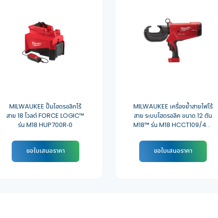
MILWAUKEE ปั๊มไฮดรอลิกไร้
MILWAUKEE เครื่องย้ำสายไฟไร้
สาย 18 โวลต์ FORCE LOGIC™
สาย ระบบไฮดรอลิค ขนาด 12 ตัน
รุ่น M18 HUP700R-0
M18™ รุ่น M18 HCCT109/42-
0C
ขอใบเสนอราคา
ขอใบเสนอราคา