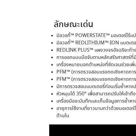
ลักษณะเด่น
มิลวอกี้™ POWERSTATE™ มอเตอร์ไร้แปร
มิลวอกี้™ REDLITHIUM™-ION แบตเตอรี่ท
REDLINK PLUS™ แผงวงจรอัจฉริยะทำงานเชื
การออกแบบมือจับตามหลักสรีรศาสตร์ที่ม
เครื่องหมายบอกตำแหน่งที่ชัดเจนช่วยเพ
PFM™ (การตรวจสอบแรงกดเชิงคาดการณ์) พ
PFM™ (การตรวจสอบแรงกดเชิงคาดการณ์)
มีการตรวจสอบแบตเตอรี่ก่อนเริ่มย้ำหางปล
หัวหมุนได้ 350° เพื่อสามารถปรับให้เข้าถึง
เครื่องมือจะบันทึกและเก็บข้อมูลการย้
อายุการใช้งานที่ยาวนานกว่าด้วยมอเตอร์ไ
ด้านใน