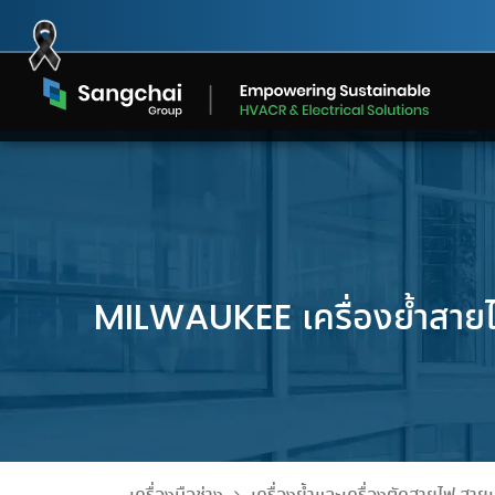
Skip
to
content
MILWAUKEE เครื่องย้ำสาย
ห้องเย็นและเครื่องทำความเย็น
อะไหล่แอร์
Sangchai Group x SCGP
Sangchai Group x
Blueair S
เทียบความต่างน้ำมันคอมเพรสเซอร์ของ
อะไหล่และอุปกรณ์คุณภาพสูง
โครงการส่งต่อกล่องกระดาษ
โครงการส่งต่อกล่อ
สร้างอนาค
โซลูชันระบบทำความเย็นที่
จั
สำหรับระบบปรับอากาศ มั่นใจ
แท้ VS แบ่งบรรจุไม่ทราบที่มา
ออกแบบเฉพาะความต้องการของ
มาต