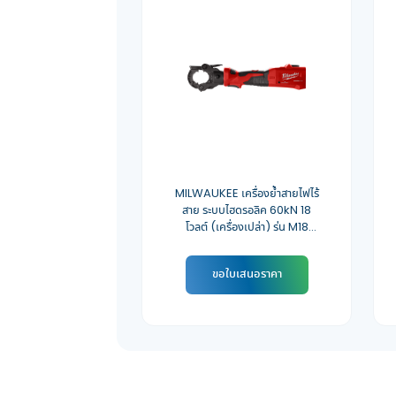
MILWAUKEE เครื่องย้ำสายไฟไร้
สาย ระบบไฮดรอลิค 60kN 18
โวลต์ (เครื่องเปล่า) รุ่น M18
ONEHCCT60-0C0
ขอใบเสนอราคา