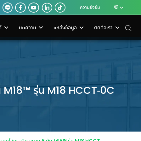
ความยั่งยืน
์
บทความ
แหล่งข้อมูล
ติดต่อเรา
ัน M18™ รุ่น M18 HCCT-0C
ง
เครื่องใช้ไฟฟ้า
ระบบควบคุมอาคาร
roup x SCGP
ทำไม? ต้องเลือกท่อทองแดงจาก
่แบบไหนดี?
ารส่งต่อกล่อง
Sangchai Group
อช่าง
จัดจำหน่ายเครื่องฟอก
ระบบควบคุมอาคารอัจฉริยะ
นยังไง
ิลอย่างต่อเนื่อง
ครื่อง
อากาศ เครื่องทำน้ำร้อน และ