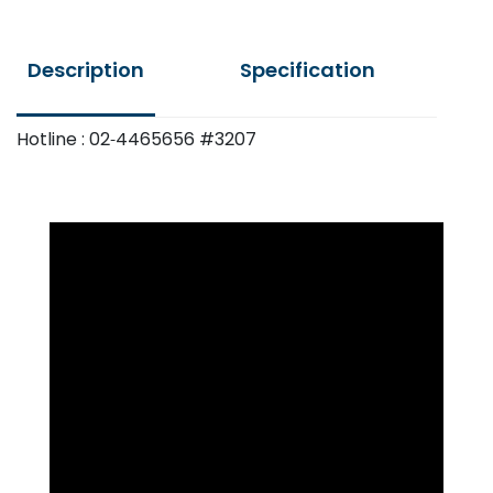
OZ-
20G
Description
Additional information
Ozone
Fumigator
quantity
Hotline : 02-4465656 #3207