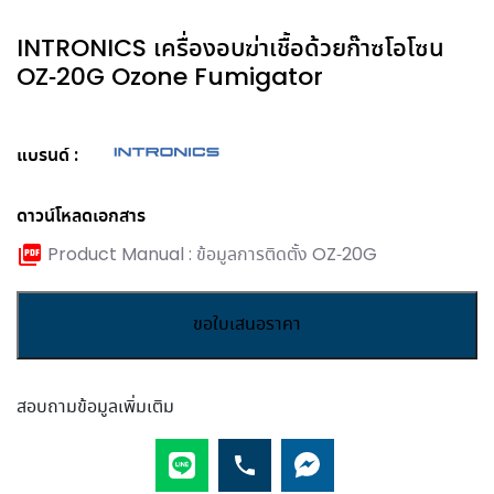
INTRONICS เครื่องอบฆ่าเชื้อด้วยก๊าซโอโซน
OZ-20G Ozone Fumigator
แบรนด์
ดาวน์โหลดเอกสาร
Product Manual : ข้อมูลการติดตั้ง OZ-20G
INTRONICS
ขอใบเสนอราคา
เครื่อง
อบ
ฆ่า
สอบถามข้อมูลเพิ่มเติม
เชื้อ
ด้วย
ก๊าซ
โอโซน