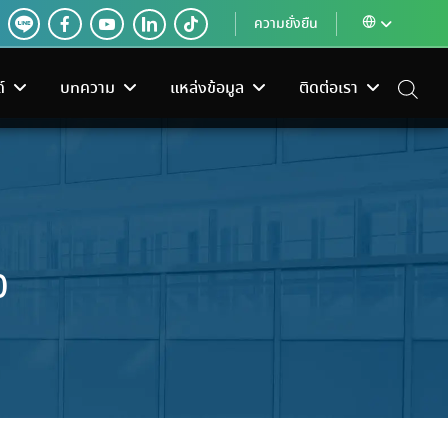
ความยั่งยืน
์
บทความ
แหล่งข้อมูล
ติดต่อเรา
0
ง
เครื่องใช้ไฟฟ้า
ระบบควบคุมอาคาร
 SANGCHAI TOOLS
งเหม็นอับ?
หน้าที่ของ Electric Valve Actuator ใน
านแฟร์เพื่อช่าง ลด
วยได้จริง
อช่าง
จัดจำหน่ายเครื่องฟอก
ระบบควบคุมอาคารอัจฉริยะ
ระบบทำความเย็น
ครื่อง
อากาศ เครื่องทำน้ำร้อน และ