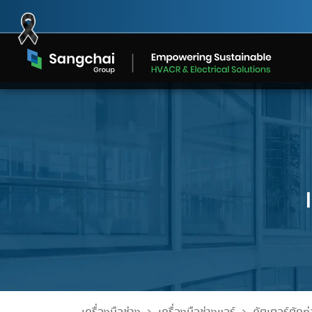
Skip
to
content
ห้องเย็นและเครื่องทำความเย็น
อะไหล่แอร์
ลดแล้ว…ลดอีก! สินค
Sangchai Group x SCGP
ห้องเย็นเชิงพาณิชย์ กับ ห้องเย็น
เจาะลึก’โ
อะไหล่และอุปกรณ์คุณภาพสูง
ที่ SANGCHAI TO
โครงการส่งต่อกล่องกระดาษ
โซลูชันระบบทำความเย็นที่
จั
สำหรับระบบปรับอากาศ มั่นใจ
อุตสาหกรรม ต่างกันยังไง?
ระบบทำความ
2026
ออกแบบเฉพาะความต้องการของ
มาต