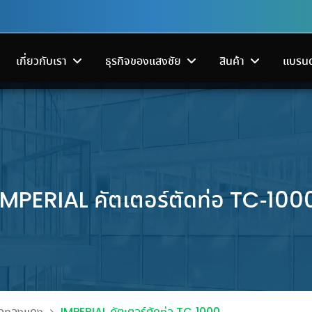
เกี่ยวกับเรา
ธุรกิจของแสงชัย
สินค้า
แบรนด
IMPERIAL คัตเตอร์ตัดท่อ TC-100
ระบบส่งจ่ายไฟฟ้า
เครื่องมือช่า
โครงสร้างพื้นฐานดาต้าเซ็นเตอร์
มาแล้ว! สินค้าลดแรงจนต้อง
เริ่มแล้ว!
้านาทีทอง
เปิดเครื่องฟอกอากาศแต่ห้องยั
ซลินอยด์วาล์ว’ หัวใจสำคัญของ
บอกต่อที่งาน SANGCHAI
FAIR 2026 ง
OLS FAIR
‘Carbon Fillter กรองอากาศ’ ช่
ดจำหน่ายอุปกรณ์ไฟฟ้า
ครบครันทั้งเครื่องมื
โซลูชันทำความเย็น ระบบสำรอง
เย็น ที่ช่างรับเหมาต้องรู้!
TOOLS FAIR 2026
ใหญ่กลางปี
รฐาน ออกแบบและผลิต
เครื่องมือไฟฟ้า และเ