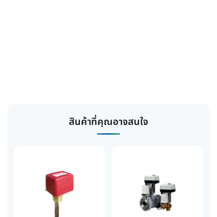
สินค้าที่คุณอาจสนใจ
This
product
has
multiple
variants.
The