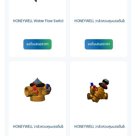
options
may
be
HONEYWELL Water Flow Switch รุ่น WFS-1001-H
HONEYWELL วาล์วควบคุมแรงดันอิสระ (PI
chosen
on
the
ขอใบเสนอราคา
ขอใบเสนอราคา
product
page
This
This
product
product
has
has
multiple
multiple
variants.
variants.
The
The
options
options
may
may
be
be
HONEYWELL วาล์วควบคุมแรงดันอิสระ (PICV) รุ่น V5005T KOMBI-FCU
HONEYWELL วาล์วควบคุมแรงดันอิสระ (PI
chosen
chosen