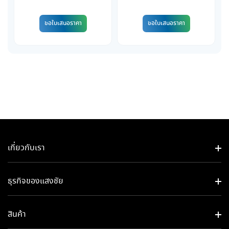
on
on
the
the
ขอใบเสนอราคา
ขอใบเสนอราคา
product
product
page
page
เกี่ยวกับเรา
ธุรกิจของแสงชัย​
สินค้า