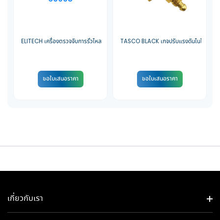
ELITECH เครื่องตรวจจับการรั่วไหลของสารทำความเย็น HVAC รุ่น WJL-6000S
TASCO BLACK เกจปรับแรงดันไนโตรเจน ร
ขอใบเสนอราคา
ขอใบเสนอราคา
เกี่ยวกับเรา