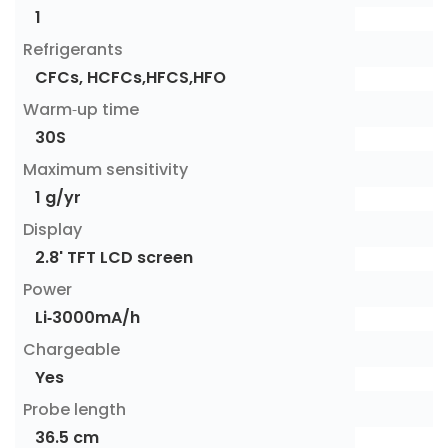
1
Refrigerants
CFCs, HCFCs,HFCS,HFO
Warm-up time
30S
Maximum sensitivity
1 g/yr
Display
2.8' TFT LCD screen
Power
Li-3000mA/h
Chargeable
Yes
Probe length
36.5 cm