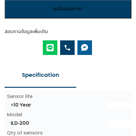
ELITECH
ขอใบเสนอราคา
เครื่อง
ตรวจ
รั่ว
สอบถามข้อมูลเพิ่มเติม
สาร
ทำความ
เย็น
รุ่น
ILD-
200
Additional information
quantity
Sensor life
>10 Year
Model
ILD-200
Qty of sensors